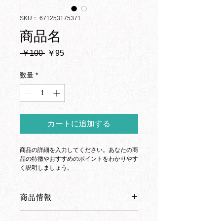
SKU： 671253175371
商品名
通
セ
 ￥100 
￥95
常
ー
価
ル
数量
*
格
価
格
カートに追加する
商品の詳細を入力してください。あなたの商
品の特徴やおすすめのポイントをわかりやす
く説明しましょう。
商品情報
商品の詳細を入力してください。サイ