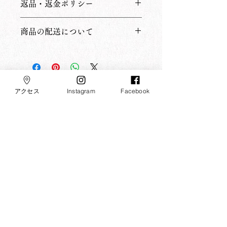
返品・返金ポリシー
ズ、素材、取扱説明に加え、商品の特
徴やおすすめのポイントなどを説明し
返品・返金ポリシーを入力してくださ
ましょう。
商品の配送について
い。顧客が商品に満足しなかった場合
や、不備があった場合に行う手続きの
配送地域、料金、所要時間、梱包な
手順などを説明しましょう。内容を明
ど、商品の配送に関する情報を入力し
確にすることで顧客からの信頼を獲得
てください。配送情報を明確にするこ
し、安心して商品を購入していただけ
とで顧客からの信頼を獲得し、安心し
ます。
アクセス
Instagram
Facebook
て商品を購入していただけます。
​大本山 箕面山 瀧安寺
摂津国三十三所第二十一番札所
摂津国八十八所第五十五番札所
阪急電鉄宝塚線 七福神霊場
修験根本道場 みのお弁財天
​アクセス
〒562-0002 大阪府箕面市箕面公園2-23
FAX：072-721-3168
寺務所受付：​午前10時〜午後4時
※人員が限られているため、