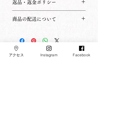
返品・返金ポリシー
ズ、素材、取扱説明に加え、商品の特
徴やおすすめのポイントなどを説明し
返品・返金ポリシーを入力してくださ
ましょう。
商品の配送について
い。顧客が商品に満足しなかった場合
や、不備があった場合に行う手続きの
配送地域、料金、所要時間、梱包な
手順などを説明しましょう。内容を明
ど、商品の配送に関する情報を入力し
確にすることで顧客からの信頼を獲得
てください。配送情報を明確にするこ
し、安心して商品を購入していただけ
とで顧客からの信頼を獲得し、安心し
ます。
アクセス
Instagram
Facebook
て商品を購入していただけます。
​大本山 箕面山 瀧安寺
摂津国三十三所第二十一番札所
摂津国八十八所第五十五番札所
阪急電鉄宝塚線 七福神霊場
修験根本道場 みのお弁財天
​アクセス
〒562-0002 大阪府箕面市箕面公園2-23
FAX：072-721-3168
寺務所受付：​午前10時〜午後4時
※人員が限られているため、