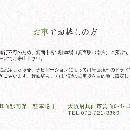
お車
でお越しの方
通行不可のため、箕面市営の駐車場（箕面駅の南方）に預けて、徒
ーにてご来山下さい。
地に設定した場合、ナビゲーションによっては箕面滝へのドライ
ございます。箕面駅もしくは下記の駐車場を目的地に設定し
 箕面駅前第一駐車場 ]
大阪府箕面市箕面6-4-1
TEL:072-721-3360