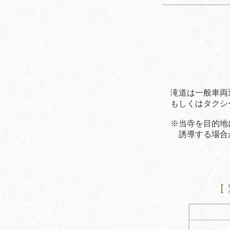
滝道は一般車両
もしくはタクシ
​※当寺を目的
誘導する場合が
[