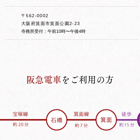
〒562-0002
大阪府箕面市箕面公園2-23
寺務所受付：​午前10時〜午後4時
阪急電車
をご利用の方