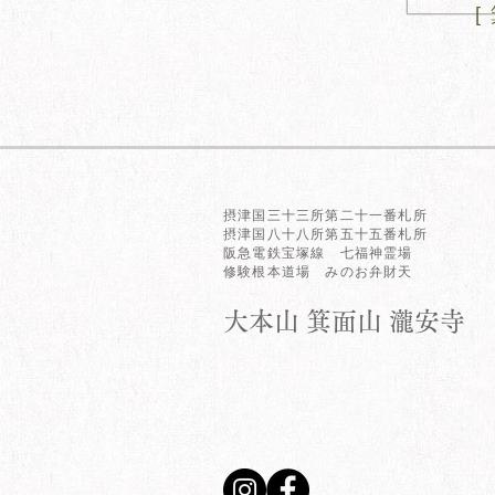
[
摂津国三十三所第二十一番札所
摂津国八十八所第五十五番札所
阪急電鉄宝塚線 七福神霊場
修験根本道場 みのお弁財天
​大本山 箕面山 瀧安寺