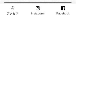
​大本山 箕面山 瀧安寺
アクセス
Instagram
Facebook
摂津国三十三所第二十一番札所
摂津国八十八所第五十五番札所
阪急電鉄宝塚線 七福神霊場
修験根本道場 みのお弁財天
​アクセス
〒562-0002 大阪府箕面市箕面公園2-23
FAX：072-721-3168
寺務所受付：​午前10時〜午後4時
※人員が限られているため、
お電話でのお問い合わせは、
お受けいたしておりません
© 2018 箕面山 瀧安寺