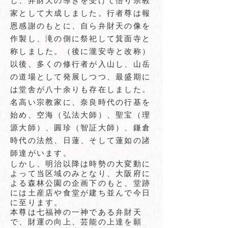
し、弁財天の導きを受けて悟り宗教
家として大成しました。行者尊は報
恩感謝のもとに、自ら弁財天の像を
作製し、滝の側に祭祀して箕面寺と
称しました。（後に瀧安寺と改称）
以後、多くの修行者が入山し、山岳
の道場として発展しつつ、最盛期に
は堂舎が八十余りも存在しました。
名高い宗教家に、奈良時代の行基を
始め、空海（弘法大師）、聖宝（理
源大師）、圓珍（智証大師）、鎌倉
時代の法然、日蓮、そして蓮如の諸
師達がいます。
しかし、明治以降は時勢の大変動に
よって当区域のみとなり、大阪府に
よる森林公園の企画下のもと、堂跡
には土産店や食堂が建ち並んで今日
に至ります。
本尊は七福神の一神である弁財天
で、財運の向上、芸能の上達を願