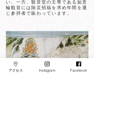
い、一方、観音堂の主尊である如意
輪観音には除災招福を求め年間を通
じ参拝者で賑わっています。
アクセス
Instagram
Facebook
※役行者、箕面山で修業の絵図
​役行者