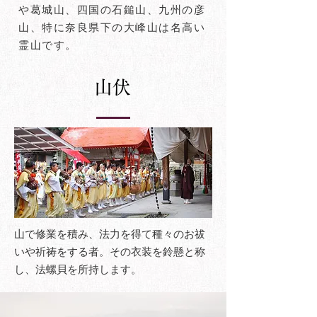
や葛城山、四国の石鎚山、九州の彦
山、特に奈良県下の大峰山は名高い
霊山です。
​山伏
​山で修業を積み、法力を得て種々のお祓
いや祈祷をする者。その衣装を鈴懸と称
し、法螺貝を所持します。