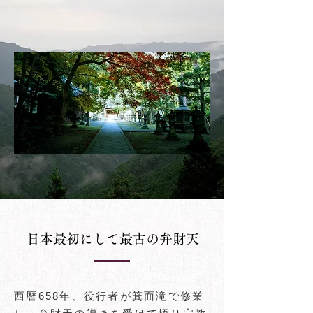
​起源と歴史
The history
​日本最初にして最古の弁財天
西暦658年、役行者が箕面滝で修業