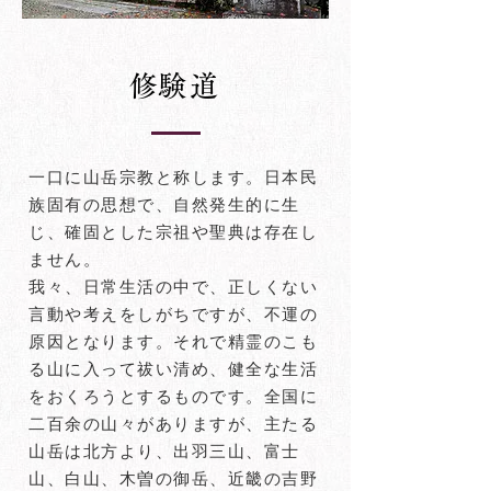
​修験道
一口に山岳宗教と称します。日本民
族固有の思想で、自然発生的に生
じ、確固とした宗祖や聖典は存在し
ません。
我々、日常生活の中で、正しくない
言動や考えをしがちですが、不運の
原因となります。それで精霊のこも
る山に入って祓い清め、健全な生活
をおくろうとするものです。全国に
二百余の山々がありますが、主たる
山岳は北方より、出羽三山、富士
山、白山、木曽の御岳、近畿の吉野