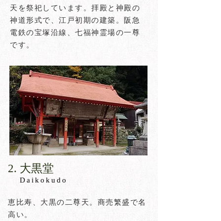
天を祭祀しています。拝殿と神殿の
神道形式で、江戸初期の建築。阪急
電鉄の宝塚沿線、七福神霊場の一尊
です。
​2. 大黒堂​
Daikokudo
恵比寿、大黒の二尊天。商売繁盛で名
高い。