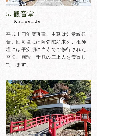
​5. 観音堂​
Kannondo
平成十四年度再建。主尊は如意輪観
音。回向壇には阿弥陀如来を、祖師
壇には平安期に当寺でご修行された
空海、圓珍、千観の三上人を安置し
ています。