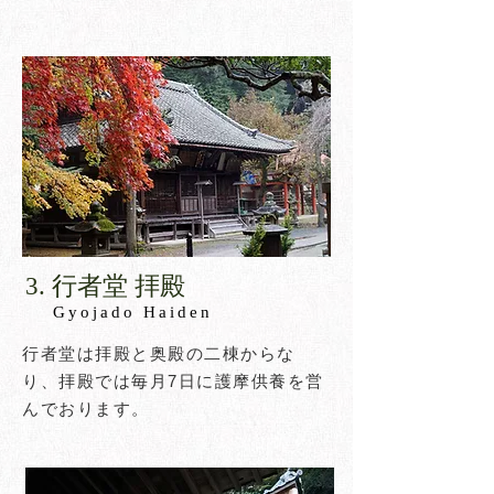
​3. 行者堂 拝殿​
​Gyojado Haiden
行者堂は拝殿と奥殿の二棟からな
り、拝殿では毎月7日に護摩供養を営
んでおります。