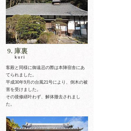
9. 庫裏​
kuri
客殿と同様に御遠忌の際は本陣宿舎にあ
てられました。
​平成30年9月の台風21号により、倒木の被
害を受けました。
​その後修繕叶わず、解体撤去されまし
た。