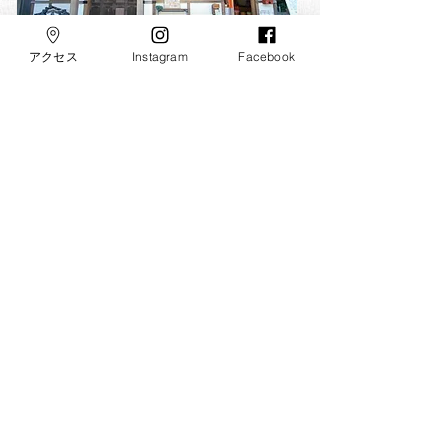
アクセス
Instagram
Facebook
11. 受付所​
​Uketukesho
​納経、各種お守、護摩木、おみくじ
等を扱っています。
・お札（弁財天、如意輪観音、不動
明王）
・お守り…財運向上、芸能上達、各
種あります