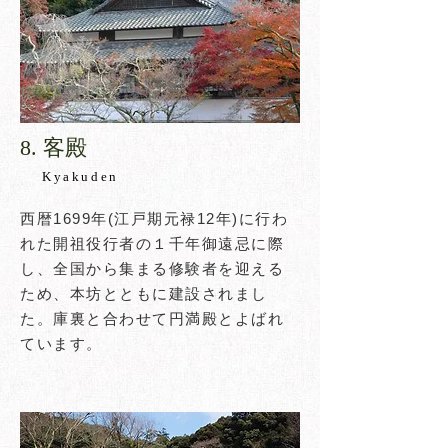
​8. 客殿​
Kyakuden
西暦1699年(江戸期元禄12年)に行わ
れた開祖役行者の１千年御遠忌に際
し、全国から集まる修験者を迎える
ため、本坊とともに建設されまし
た。庫裏と合わせて円満殿とよばれ
ています。