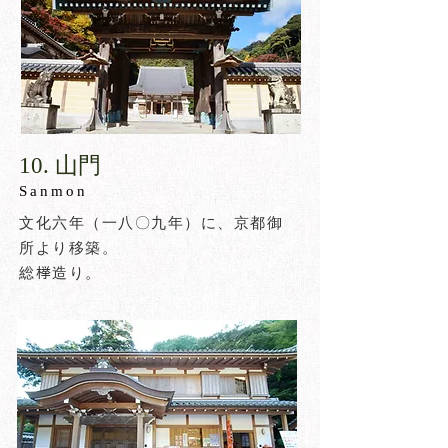
​10. 山門​
​Sanmon
文化六年（一八〇九年）に、京都御
所より移築。
総﨔造り。