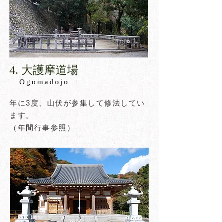
​4. 大護摩道場​
​Og
omadojo
年に3度、山伏が参集して修法してい
ます。
（年間行事参照）
more >