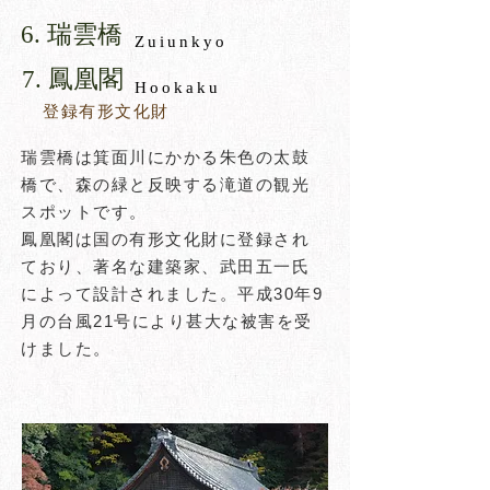
​6. 瑞雲橋​
Zuiunkyo
7. 鳳凰閣​
​Hookaku
登録有形文化財
瑞雲橋は箕面川にかかる朱色の太鼓
橋で、森の緑と反映する滝道の観光
スポットです。
鳳凰閣は国の有形文化財に登録され
ており、著名な建築家、武田五一氏
によって設計されました。平成30年9
月の台風21号により甚大な被害を受
けました。